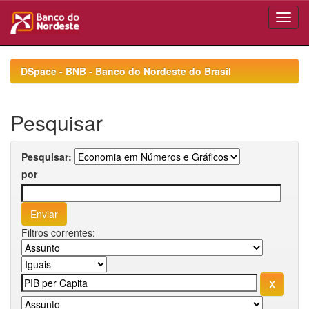
Skip
navigation
DSpace - BNB - Banco do Nordeste do Brasil
Pesquisar
Pesquisar:
por
Filtros correntes: