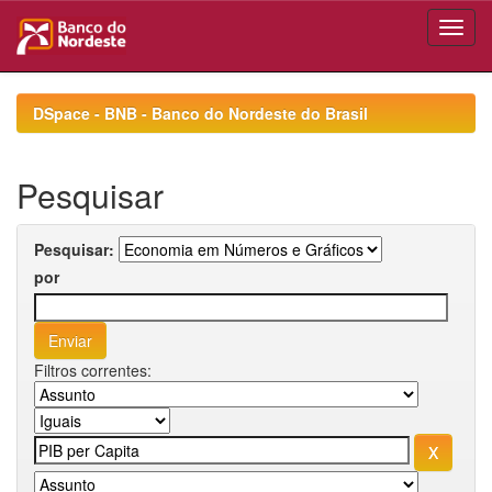
Skip
navigation
DSpace - BNB - Banco do Nordeste do Brasil
Pesquisar
Pesquisar:
por
Filtros correntes: