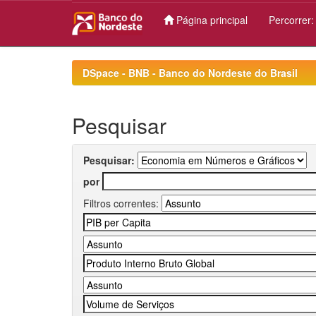
Página principal
Percorrer
Skip
navigation
DSpace - BNB - Banco do Nordeste do Brasil
Pesquisar
Pesquisar:
por
Filtros correntes: