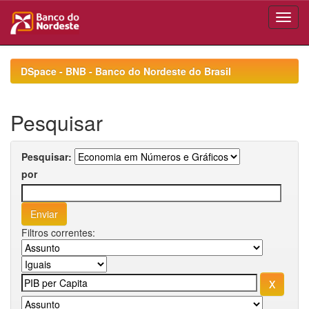
Skip
navigation
DSpace - BNB - Banco do Nordeste do Brasil
Pesquisar
Pesquisar:
por
Filtros correntes: