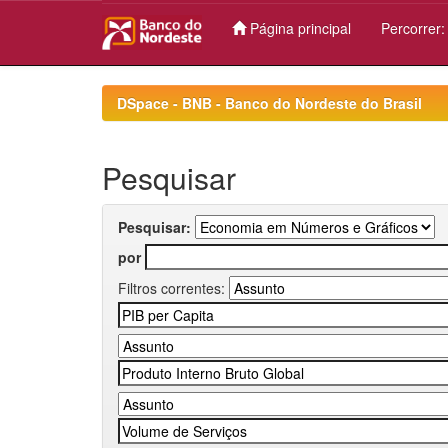
Página principal
Percorrer
Skip
navigation
DSpace - BNB - Banco do Nordeste do Brasil
Pesquisar
Pesquisar:
por
Filtros correntes: