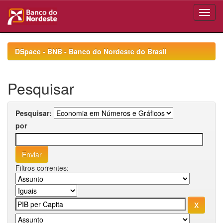
Skip
navigation
DSpace - BNB - Banco do Nordeste do Brasil
Pesquisar
Pesquisar:
por
Filtros correntes: