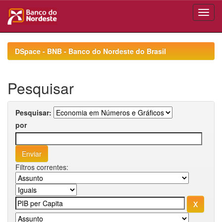
Skip
navigation
DSpace - BNB - Banco do Nordeste do Brasil
Pesquisar
Pesquisar:
por
Filtros correntes: