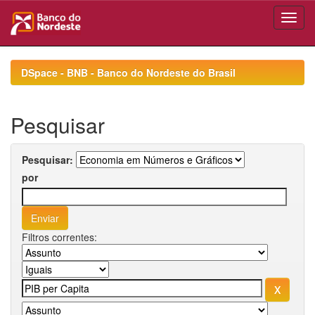
Skip
navigation
DSpace - BNB - Banco do Nordeste do Brasil
Pesquisar
Pesquisar:
por
Filtros correntes: