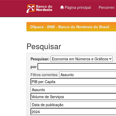
Página principal
Percorrer
Skip
navigation
DSpace - BNB - Banco do Nordeste do Brasil
Pesquisar
Pesquisar:
por
Filtros correntes: