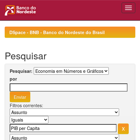
Skip
navigation
DSpace - BNB - Banco do Nordeste do Brasil
Pesquisar
Pesquisar:
por
Filtros correntes: