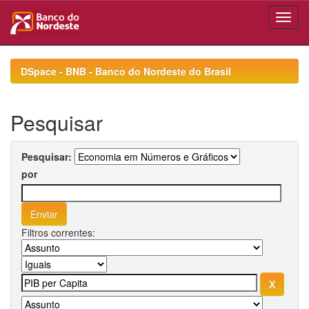
Skip
navigation
DSpace - BNB - Banco do Nordeste do Brasil
Pesquisar
Pesquisar:
por
Filtros correntes: