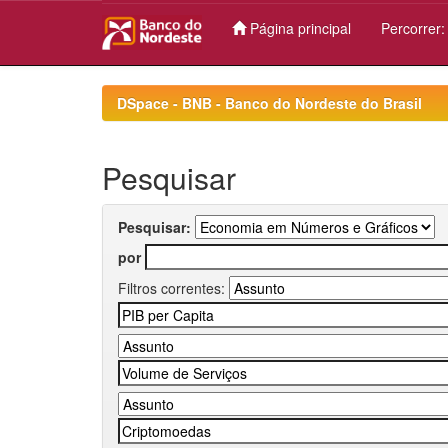
Página principal
Percorrer
Skip
navigation
DSpace - BNB - Banco do Nordeste do Brasil
Pesquisar
Pesquisar:
por
Filtros correntes: