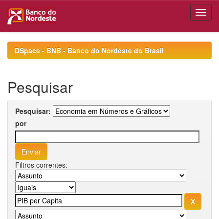
Skip
navigation
DSpace - BNB - Banco do Nordeste do Brasil
Pesquisar
Pesquisar:
por
Filtros correntes: