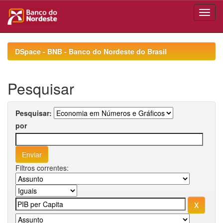
Skip
navigation
DSpace - BNB - Banco do Nordeste do Brasil
Pesquisar
Pesquisar:
por
Filtros correntes: