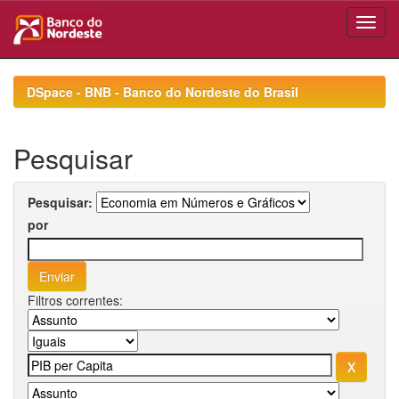
Skip
navigation
DSpace - BNB - Banco do Nordeste do Brasil
Pesquisar
Pesquisar:
por
Filtros correntes: