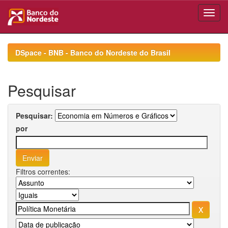
Skip
navigation
DSpace - BNB - Banco do Nordeste do Brasil
Pesquisar
Pesquisar:
por
Filtros correntes: