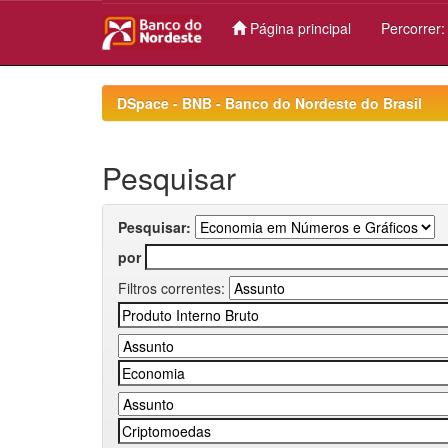
Página principal
Percorrer
Skip
navigation
DSpace - BNB - Banco do Nordeste do Brasil
Pesquisar
Pesquisar:
por
Filtros correntes: