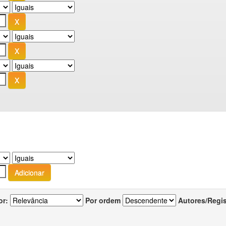
or:
Por ordem
Autores/Regi