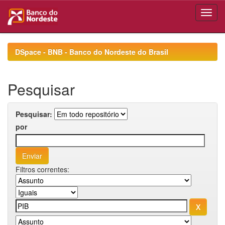
Skip
navigation
DSpace - BNB - Banco do Nordeste do Brasil
Pesquisar
Pesquisar:
por
Filtros correntes: