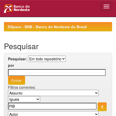
Skip
navigation
DSpace - BNB - Banco do Nordeste do Brasil
Pesquisar
Pesquisar:
por
Filtros correntes: