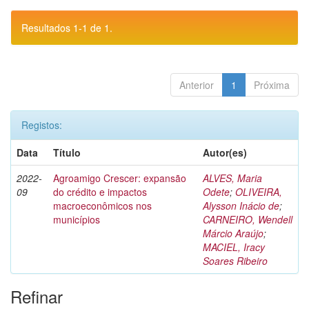
Resultados 1-1 de 1.
Anterior
1
Próxima
Registos:
Data
Título
Autor(es)
2022-
Agroamigo Crescer: expansão
ALVES, Maria
09
do crédito e impactos
Odete
;
OLIVEIRA,
macroeconômicos nos
Alysson Inácio de
;
municípios
CARNEIRO, Wendell
Márcio Araújo
;
MACIEL, Iracy
Soares Ribeiro
Refinar