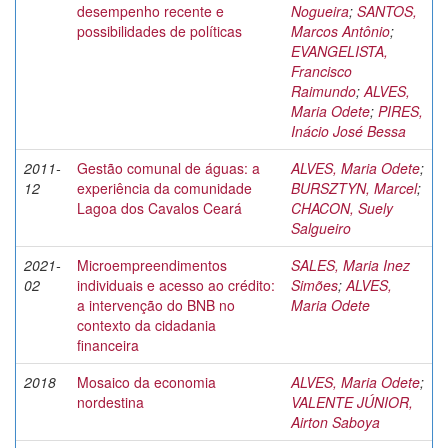
desempenho recente e
Nogueira
;
SANTOS,
possibilidades de políticas
Marcos Antônio
;
EVANGELISTA,
Francisco
Raimundo
;
ALVES,
Maria Odete
;
PIRES,
Inácio José Bessa
2011-
Gestão comunal de águas: a
ALVES, Maria Odete
;
12
experiência da comunidade
BURSZTYN, Marcel
;
Lagoa dos Cavalos Ceará
CHACON, Suely
Salgueiro
2021-
Microempreendimentos
SALES, Maria Inez
02
individuais e acesso ao crédito:
Simões
;
ALVES,
a intervenção do BNB no
Maria Odete
contexto da cidadania
financeira
2018
Mosaico da economia
ALVES, Maria Odete
;
nordestina
VALENTE JÚNIOR,
Airton Saboya