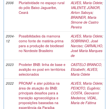
2006
Pluriatividade no espaço rural
ALVES, Maria Odete
;
do pólo Baixo Jaguaribe,
VALENTE JÚNIOR,
Ceará
Airton Saboya
;
BRAINER, Maria
Simone de Castro
Pereira
2004-
Possibilidades da mamona
ALVES, Maria Odete
;
12
como fonte de matéria-prima
SOBRINHO, José
para a produção de biodiesel
Narciso
;
CARVALHO,
no Nordeste Brasileiro
José Maria Marques
de
2023
Prodeter BNB: linha de base e
CASTELO BRANCO,
avalição ex-post em territórios
Elizabeth
;
ALVES,
selecionados
Maria Odete
2022
PRONAF e ater pública na
ALVES, Maria Odete
;
área de atuação do BNB:
PEIXOTO, Eugênio
;
principais desafios para a
COSTA, Geovanni
transição agroecológica e
Medeiros
;
VIDAL,
proposições baseadas na
Maria de Fátima
experiência da Paraíba