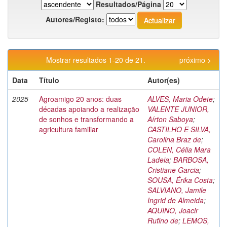
Resultados/Página
Autores/Registo:
Mostrar resultados 1-20 de 21.
próximo >
Data
Título
Autor(es)
2025
Agroamigo 20 anos: duas
ALVES, Maria Odete
;
décadas apoiando a realização
VALENTE JUNIOR,
de sonhos e transformando a
Aírton Saboya
;
agricultura familiar
CASTILHO E SILVA,
Carolina Braz de
;
COLEN, Célia Mara
Ladeia
;
BARBOSA,
Cristiane Garcia
;
SOUSA, Érika Costa
;
SALVIANO, Jamile
Ingrid de Almeida
;
AQUINO, Joacir
Rufino de
;
LEMOS,