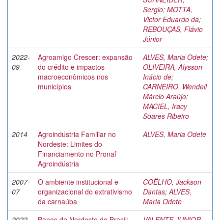
Sergio
;
MOTTA,
Victor Eduardo da
;
REBOUÇAS, Flávio
Júnior
2022-
Agroamigo Crescer: expansão
ALVES, Maria Odete
;
09
do crédito e impactos
OLIVEIRA, Alysson
macroeconômicos nos
Inácio de
;
municípios
CARNEIRO, Wendell
Márcio Araújo
;
MACIEL, Iracy
Soares Ribeiro
2014
Agroindústria Familiar no
ALVES, Maria Odete
Nordeste: Limites do
Financiamento no Pronaf-
Agroindústria
2007-
O ambiente institucional e
COÊLHO, Jackson
07
organizacional do extrativismo
Dantas
;
ALVES,
da carnaúba
Maria Odete
2022
Banco do Nordeste do Brasil:
VALENTE JUNIOR,