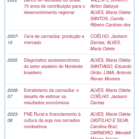
70 anos de contribuição para o
Airton Saboya
;
desenvolvimento regional
ALVES, Maria Odete
;
SANTOS, Camila
Ribeiro Cardoso dos
2007-
Cera de carnaúba: produção e
COÊLHO, Jackson
10
mercado
Dantas
;
ALVES,
Maria Odete
2005
Diagnóstico socioeconômico
ALVES, Maria Odete
;
do setor sisaleiro do Nordeste
SANTIAGO, Eduardo
brasileiro
Girão
;
LIMA, Antonio
Renan Moreira
2008-
Extrativismo da carnaúba: o
ALVES, Maria Odete
;
07
desafio de estimar os
COÊLHO, Jackson
resultados econômicos
Dantas
2023-
FNE Rural e financiamento à
ALVES, Maria Odete
;
08
cultura da soja nos cerrados
CASTILHO E SILVA,
nordestinos
Carolina Braz
;
CARNEIRO, Wendell
Márcio Araújo
;