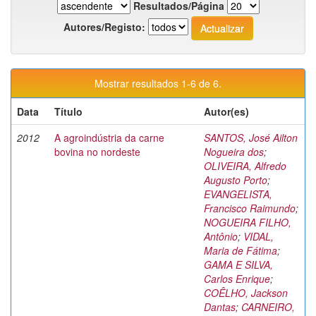
Resultados/Página
Autores/Registo:
Mostrar resultados 1-6 de 6.
Data
Título
Autor(es)
2012
A agroindústria da carne
SANTOS, José Ailton
bovina no nordeste
Nogueira dos
;
OLIVEIRA, Alfredo
Augusto Porto
;
EVANGELISTA,
Francisco Raimundo
;
NOGUEIRA FILHO,
Antônio
;
VIDAL,
Maria de Fátima
;
GAMA E SILVA,
Carlos Enrique
;
COÊLHO, Jackson
Dantas
;
CARNEIRO,