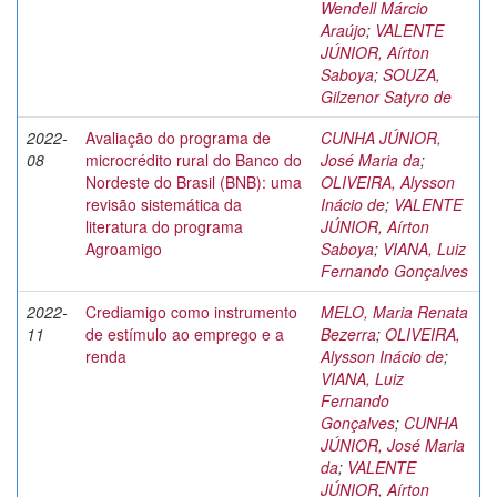
Wendell Márcio
Araújo
;
VALENTE
JÚNIOR, Aírton
Saboya
;
SOUZA,
Gilzenor Satyro de
2022-
Avaliação do programa de
CUNHA JÚNIOR,
08
microcrédito rural do Banco do
José Maria da
;
Nordeste do Brasil (BNB): uma
OLIVEIRA, Alysson
revisão sistemática da
Inácio de
;
VALENTE
literatura do programa
JÚNIOR, Aírton
Agroamigo
Saboya
;
VIANA, Luiz
Fernando Gonçalves
2022-
Crediamigo como instrumento
MELO, Maria Renata
11
de estímulo ao emprego e a
Bezerra
;
OLIVEIRA,
renda
Alysson Inácio de
;
VIANA, Luiz
Fernando
Gonçalves
;
CUNHA
JÚNIOR, José Maria
da
;
VALENTE
JÚNIOR, Aírton