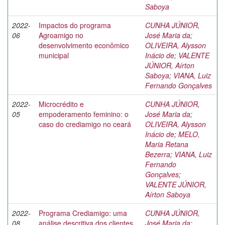
Saboya
2022-
Impactos do programa
CUNHA JÚNIOR,
06
Agroamigo no
José Maria da
;
desenvolvimento econômico
OLIVEIRA, Alysson
municipal
Inácio de
;
VALENTE
JÚNIOR, Aírton
Saboya
;
VIANA, Luiz
Fernando Gonçalves
2022-
Microcrédito e
CUNHA JÚNIOR,
05
empoderamento feminino: o
José Maria da
;
caso do crediamigo no ceará
OLIVEIRA, Alysson
Inácio de
;
MELO,
Maria Retana
Bezerra
;
VIANA, Luiz
Fernando
Gonçalves
;
VALENTE JÚNIOR,
Aírton Saboya
2022-
Programa Crediamigo: uma
CUNHA JÚNIOR,
08
análise descritiva dos clientes
José Maria da
;