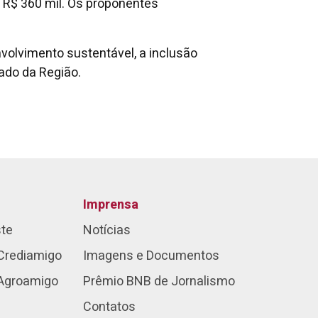
é R$ 360 mil. Os proponentes
olvimento sustentável, a inclusão
rado da Região.
Imprensa
ste
Notícias
Crediamigo
Imagens e Documentos
 Agroamigo
Prêmio BNB de Jornalismo
Contatos