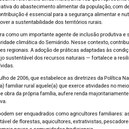
ficativa do abastecimento alimentar da população, com d
ntribuição é essencial para a segurança alimentar e nutr
r a sustentabilidade dos territórios rurais.
ura como um importante agente de inclusão produtiva e 
laridade climática do Semiárido. Nesse contexto, contrib
s regionais. A adoção de práticas adaptadas às condiç
jo sustentável dos recursos naturais — fortalece a resi
vidas.
ulho de 2006, que estabelece as diretrizes da Política Na
a) familiar rural aquele(a) que exerce atividades no meio
e obra da própria família, aufere renda majoritariament
va.
podem ser enquadrados como agricultores familiares: a
ável de florestas, aquicultores, extrativistas, pescador