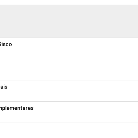
Risco
ais
mplementares