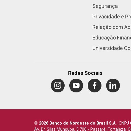
Segurança
Privacidade e P
Relação com Aci
Educação Finan
Universidade Co
Redes Sociais
© 2026 Banco do Nordeste do Brasil S.A.
,
CNPJ 
Av. Dr. Silas Munguba, 5.700
-
Passaré, Fortaleza, 