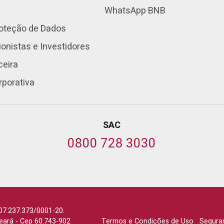
WhatsApp BNB
roteção de Dados
onistas e Investidores
ceira
rporativa
SAC
0800 728 3030
07.237.373/0001-20.
Ceará
-
Cep 60.743-902
Termos e Condições de Uso
Segura