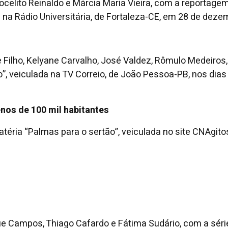
celito Reinaldo e Márcia Maria Vieira, com a reportage
na Rádio Universitária, de Fortaleza-CE, em 28 de deze
ne Filho, Kelyane Carvalho, José Valdez, Rômulo Medeiro
o”, veiculada na TV Correio, de João Pessoa-PB, nos dias
nos de 100 mil habitantes
téria “Palmas para o sertão”, veiculada no site CNAgito
rique Campos, Thiago Cafardo e Fátima Sudário, com a sér