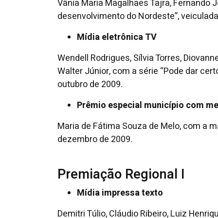
Vânia Maria Magalhães Tajra, Fernando Jo
desenvolvimento do Nordeste”, veiculada 
Mídia eletrônica TV
Wendell Rodrigues, Sílvia Torres, Diovan
Walter Júnior, com a série “Pode dar cert
outubro de 2009.
Prêmio especial município com me
Maria de Fátima Souza de Melo, com a ma
dezembro de 2009.
Premiação Regional I
Mídia impressa texto
Demitri Túlio, Cláudio Ribeiro, Luiz Hen