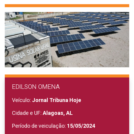
EDILSON OMENA
Veículo:
Jornal Tribuna Hoje
Cidade e UF:
Alagoas, AL
Período de veiculação:
15/05/2024