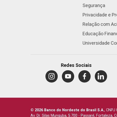
Segurança
Privacidade e P
Relação com Aci
Educação Finan
Universidade Co
Redes Sociais
© 2026 Banco do Nordeste do Brasil S.A.
,
CNPJ 
Av. Dr. Silas Munguba, 5.700
-
Passaré, Fortaleza, 