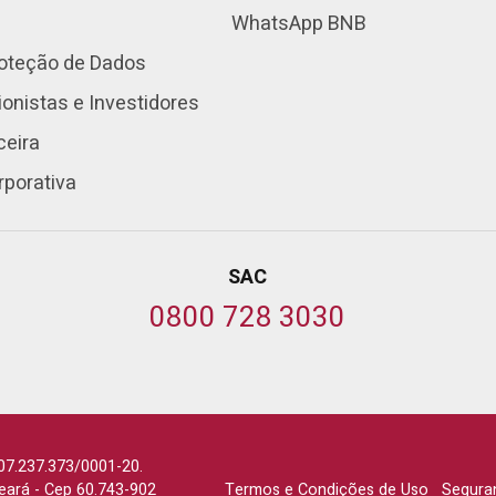
WhatsApp BNB
roteção de Dados
onistas e Investidores
ceira
rporativa
SAC
0800 728 3030
07.237.373/0001-20.
Ceará
-
Cep 60.743-902
Termos e Condições de Uso
Segura