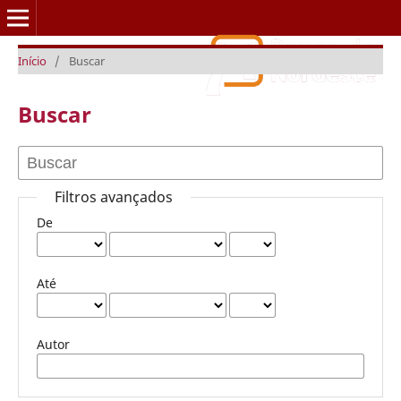
Início
/
Buscar
Caderno Setorial ETENE
Buscar
Filtros avançados
De
Até
Autor