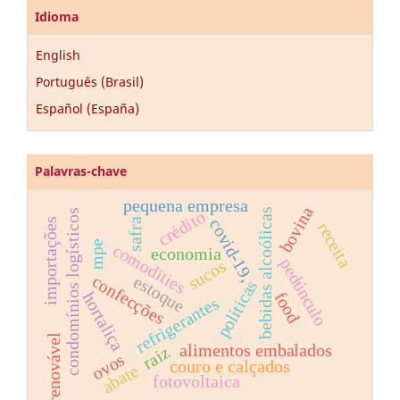
Idioma
English
Português (Brasil)
Español (España)
Palavras-chave
pequena empresa
bovina
bebidas alcoólicas
crédito
condomínios logísticos
covid-19,
safra
importações
receita
mpe
comodities
economia
pedúnculo
sucos
confecções
estoque
políticas
food
hortaliça
refrigerantes
renovável
alimentos embalados
raiz
ovos
couro e calçados
abate
fotovoltaica