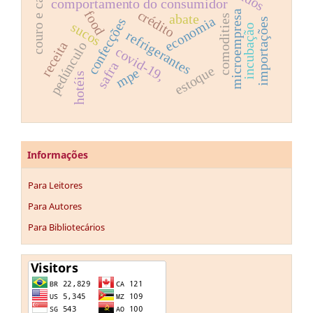
couro e calçados
comportamento do consumidor
crédito
food
microempresa
abate
comodities
economia
confecções
importações
sucos
incubação
refrigerantes
receita
pedúnculo
covid-19,
safra
estoque
mpe
hotéis
Informações
Para Leitores
Para Autores
Para Bibliotecários