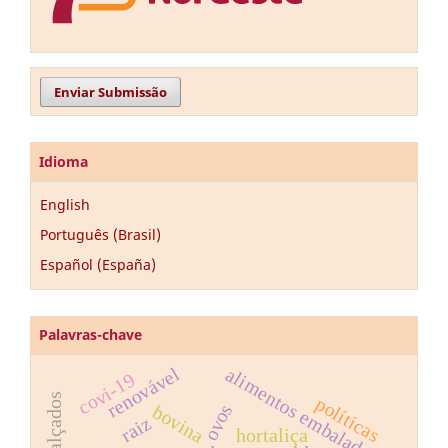
Enviar Submissão
Idioma
English
Português (Brasil)
Español (España)
Palavras-chave
renovável
alimentos embalados
covi-19
políticas
ovos
bovina
raiz
hortaliça