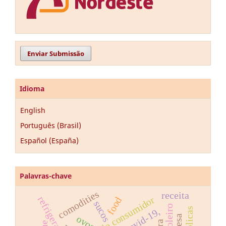
Enviar Submissão
Idioma
English
Português (Brasil)
Español (España)
Palavras-chave
comodities
receita
refrigerantes
food
sucos
covid-19,
ovos