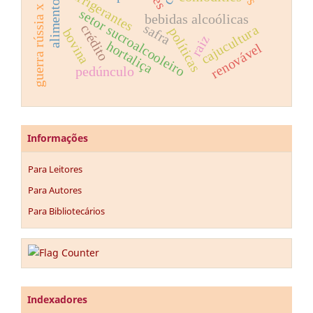
guerra rússia x ucrânia
refrigerantes
setor sucroalcooleiro
bebidas alcoólicas
safra
crédito
cajucultura
políticas
bovina
raiz
hortaliça
renovável
pedúnculo
Informações
Para Leitores
Para Autores
Para Bibliotecários
Indexadores