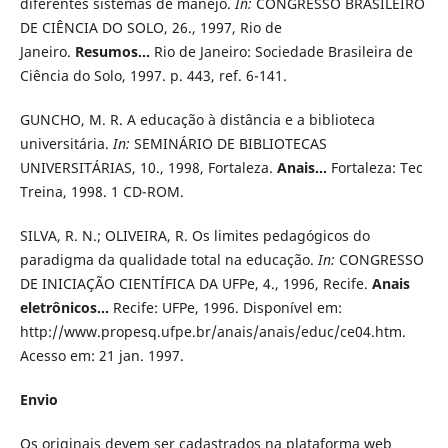
diferentes sistemas de manejo.
In:
CONGRESSO BRASILEIRO
DE CIÊNCIA DO SOLO, 26., 1997, Rio de
Janeiro.
Resumos...
Rio de Janeiro: Sociedade Brasileira de
Ciência do Solo, 1997. p. 443, ref. 6-141.
GUNCHO, M. R. A educação à distância e a biblioteca
universitária.
In:
SEMINÁRIO DE BIBLIOTECAS
UNIVERSITÁRIAS, 10., 1998, Fortaleza.
Anais...
Fortaleza: Tec
Treina, 1998. 1 CD-ROM.
SILVA, R. N.; OLIVEIRA, R. Os limites pedagógicos do
paradigma da qualidade total na educação.
In:
CONGRESSO
DE INICIAÇÃO CIENTÍFICA DA UFPe, 4., 1996, Recife.
Anais
eletrônicos...
Recife: UFPe, 1996. Disponível em:
http://www.propesq.ufpe.br/anais/anais/educ/ce04.htm.
Acesso em: 21 jan. 1997.
Envio
Os originais devem ser cadastrados na plataforma web