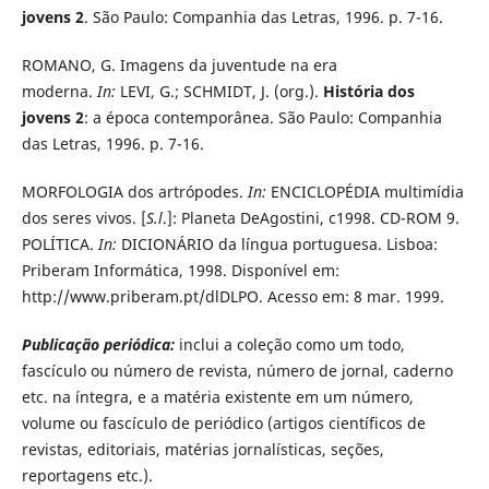
jovens 2
. São Paulo: Companhia das Letras, 1996. p. 7-16.
ROMANO, G. Imagens da juventude na era
moderna.
In:
LEVI, G.; SCHMIDT, J. (org.).
História dos
jovens 2
: a época contemporânea. São Paulo: Companhia
das Letras, 1996. p. 7-16.
MORFOLOGIA dos artrópodes.
In:
ENCICLOPÉDIA multimídia
dos seres vivos. [
S.l
.]: Planeta DeAgostini, c1998. CD-ROM 9.
POLÍTICA.
In:
DICIONÁRIO da língua portuguesa. Lisboa:
Priberam Informática, 1998. Disponível em:
http://www.priberam.pt/dlDLPO. Acesso em: 8 mar. 1999.
Publicação periódica:
inclui a coleção como um todo,
fascículo ou número de revista, número de jornal, caderno
etc. na íntegra, e a matéria existente em um número,
volume ou fascículo de periódico (artigos científicos de
revistas, editoriais, matérias jornalísticas, seções,
reportagens etc.).