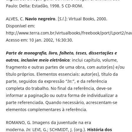
Paulo: Delta: Estadão, 1998. 5 CD-ROM.
ALVES, C.
Navio negreiro
. [
S.l
.]: Virtual Books, 2000.
Disponível em:
http://www.terra.com.br/virtualbooks/freebook/port/Lport2/na
Acesso em: 10 jan. 2002, 16:30:30.
Parte de monografia, livro, folheto, teses, dissertações e
outros, inclusive meio eletrônico
:
inclui capítulo, volume,
fragmento e outras partes de uma obra, com autor(es) e/ou
título próprios. Elementos essenciais: autor(es), título da
parte, seguidos da expressão “
In
:”, e da referência
completa do trabalho. No final da referência, deve-se
informar a paginação ou outra forma de individualizar a
parte referenciada. Quando necessário, acrescentam-se
elementos complementares à referência.
ROMANO, G. Imagens da juventude na era
moderna.
In:
LEVI, G.; SCHMIDT, J. (org.).
História dos