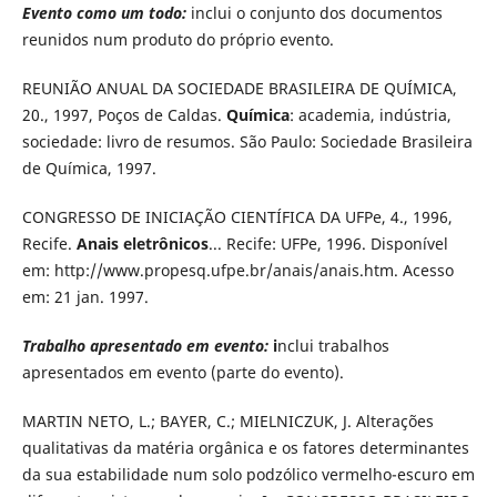
Evento como um todo:
inclui o conjunto dos documentos
reunidos num produto do próprio evento.
REUNIÃO ANUAL DA SOCIEDADE BRASILEIRA DE QUÍMICA,
20., 1997, Poços de Caldas.
Química
: academia, indústria,
sociedade: livro de resumos. São Paulo: Sociedade Brasileira
de Química, 1997.
CONGRESSO DE INICIAÇÃO CIENTÍFICA DA UFPe, 4., 1996,
Recife.
Anais eletrônicos
... Recife: UFPe, 1996. Disponível
em: http://www.propesq.ufpe.br/anais/anais.htm. Acesso
em: 21 jan. 1997.
Trabalho apresentado em evento:
i
nclui trabalhos
apresentados em evento (parte do evento).
MARTIN NETO, L.; BAYER, C.; MIELNICZUK, J. Alterações
qualitativas da matéria orgânica e os fatores determinantes
da sua estabilidade num solo podzólico vermelho-escuro em