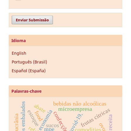
Enviar Submissão
Idioma
English
Português (Brasil)
Español (España)
Palavras-chave
bebidas não alcoólicas
alimentos embalados
abate
microempresa
frutas cítricas
economia
estoque
food
confecções
covid-19,
receita
ovos
sucos
mpe
comodities