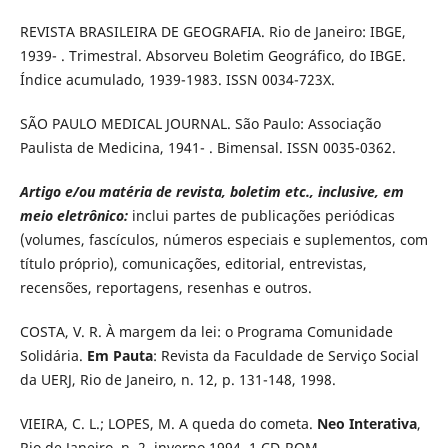
REVISTA BRASILEIRA DE GEOGRAFIA. Rio de Janeiro: IBGE,
1939- . Trimestral. Absorveu Boletim Geográfico, do IBGE.
Índice acumulado, 1939-1983. ISSN 0034-723X.
SÃO PAULO MEDICAL JOURNAL. São Paulo: Associação
Paulista de Medicina, 1941- . Bimensal. ISSN 0035-0362.
Artigo e/ou matéria de revista, boletim etc., inclusive, em
meio eletrônico:
inclui partes de publicações periódicas
(volumes, fascículos, números especiais e suplementos, com
título próprio), comunicações, editorial, entrevistas,
recensões, reportagens, resenhas e outros.
COSTA, V. R. À margem da lei: o Programa Comunidade
Solidária.
Em Pauta
: Revista da Faculdade de Serviço Social
da UERJ, Rio de Janeiro, n. 12, p. 131-148, 1998.
VIEIRA, C. L.; LOPES, M. A queda do cometa.
Neo Interativa
,
Rio de Janeiro, n. 2, inverno 1994. 1 CD-ROM.