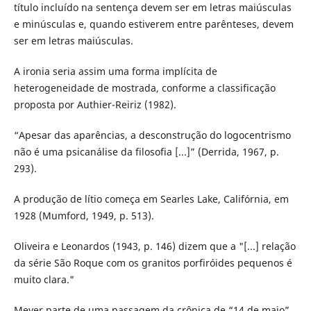
título incluído na sentença devem ser em letras maiúsculas
e minúsculas e, quando estiverem entre parênteses, devem
ser em letras maiúsculas.
A ironia seria assim uma forma implícita de
heterogeneidade de mostrada, conforme a classificação
proposta por Authier-Reiriz (1982).
“Apesar das aparências, a desconstrução do logocentrismo
não é uma psicanálise da filosofia [...]” (Derrida, 1967, p.
293).
A produção de lítio começa em Searles Lake, Califórnia, em
1928 (Mumford, 1949, p. 513).
Oliveira e Leonardos (1943, p. 146) dizem que a "[...] relação
da série São Roque com os granitos porfiróides pequenos é
muito clara."
Meyer parte de uma passagem da crônica de “14 de maio”,