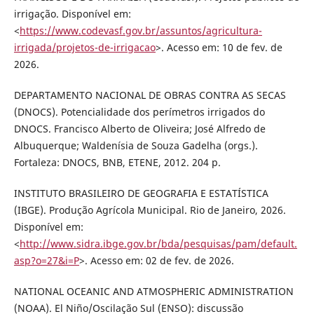
irrigação. Disponível em:
<
https://www.codevasf.gov.br/assuntos/agricultura-
irrigada/projetos-de-irrigacao
>. Acesso em: 10 de fev. de
2026.
DEPARTAMENTO NACIONAL DE OBRAS CONTRA AS SECAS
(DNOCS). Potencialidade dos perímetros irrigados do
DNOCS. Francisco Alberto de Oliveira; José Alfredo de
Albuquerque; Waldenísia de Souza Gadelha (orgs.).
Fortaleza: DNOCS, BNB, ETENE, 2012. 204 p.
INSTITUTO BRASILEIRO DE GEOGRAFIA E ESTATÍSTICA
(IBGE). Produção Agrícola Municipal. Rio de Janeiro, 2026.
Disponível em:
<
http://www.sidra.ibge.gov.br/bda/pesquisas/pam/default.
asp?o=27&i=P
>. Acesso em: 02 de fev. de 2026.
NATIONAL OCEANIC AND ATMOSPHERIC ADMINISTRATION
(NOAA). El Niño/Oscilação Sul (ENSO): discussão