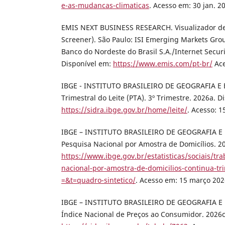
e-as-mudancas-climaticas
. Acesso em: 30 jan. 2
EMIS NEXT BUSINESS RESEARCH. Visualizador 
Screener). São Paulo: ISI Emerging Markets Gro
Banco do Nordeste do Brasil S.A./Internet Securit
Disponível em:
https://www.emis.com/pt-br/
Ace
IBGE - INSTITUTO BRASILEIRO DE GEOGRAFIA E 
Trimestral do Leite (PTA). 3º Trimestre. 2026a. D
https://sidra.ibge.gov.br/home/leite/
. Acesso: 
IBGE – INSTITUTO BRASILEIRO DE GEOGRAFIA E 
Pesquisa Nacional por Amostra de Domicílios. 2
https://www.ibge.gov.br/estatisticas/sociais/tr
nacional-por-amostra-de-domicilios-continua-tr
=&t=quadro-sintetico/
. Acesso em: 15 março 202
IBGE – INSTITUTO BRASILEIRO DE GEOGRAFIA E 
Índice Nacional de Preços ao Consumidor. 2026c