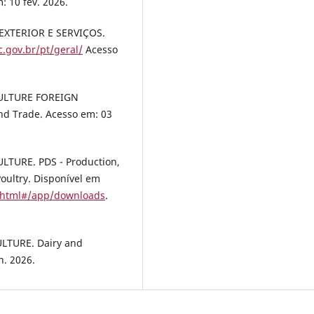
: 10 fev. 2026.
EXTERIOR E SERVIÇOS.
c.gov.br/pt/geral/
Acesso
ULTURE FOREIGN
nd Trade. Acesso em: 03
TURE. PDS - Production,
oultry. Disponível em
x.html#/app/downloads
.
LTURE. Dairy and
n. 2026.