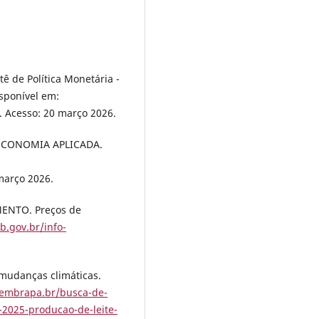
 de Política Monetária -
sponível em:
. Acesso: 20 março 2026.
ECONOMIA APLICADA.
março 2026.
NTO. Preços de
b.gov.br/info-
mudanças climáticas.
.embrapa.br/busca-de-
-2025-producao-de-leite-