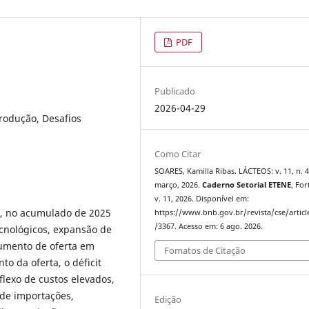
PDF
Publicado
2026-04-29
Produção, Desafios
Como Citar
SOARES, Kamilla Ribas. LÁCTEOS: v. 11, n. 4
março, 2026.
Caderno Setorial ETENE
, For
v. 11, 2026. Disponível em:
%, no acumulado de 2025
https://www.bnb.gov.br/revista/cse/articl
/3367. Acesso em: 6 ago. 2026.
cnológicos, expansão de
aumento de oferta em
Fomatos de Citação
o da oferta, o déficit
lexo de custos elevados,
 de importações,
Edição