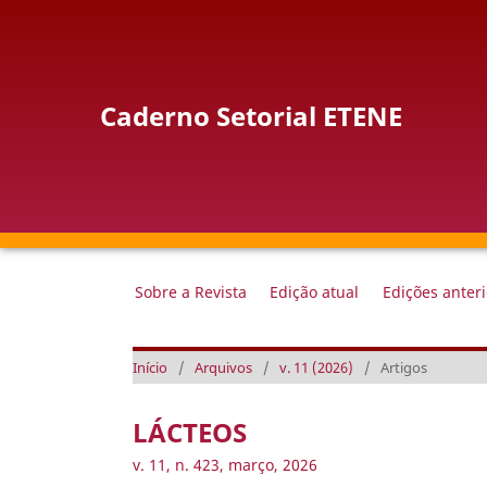
Caderno Setorial ETENE
Sobre a Revista
Edição atual
Edições anter
Início
/
Arquivos
/
v. 11 (2026)
/
Artigos
LÁCTEOS
v. 11, n. 423, março, 2026